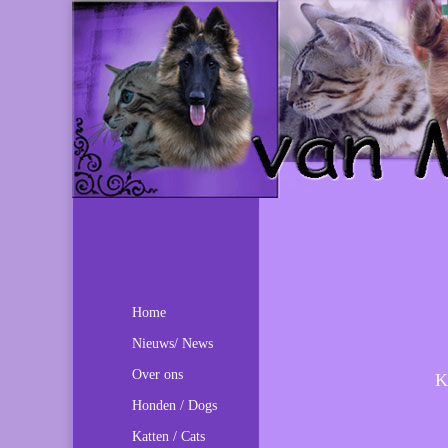
Home
Nieuws/ News
Over ons
K
Honden / Dogs
Katten / Cats