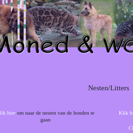
Nesten/Litters
lik hier
om naar de nesten van de honden te
Klik h
gaan
Cl