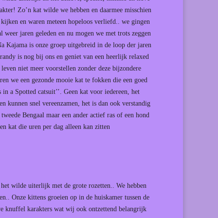
arakter! Zo’n kat wilde we hebben en daarmee misschien
 kijken en waren meteen hopeloos verliefd.. we gingen
 al weer jaren geleden en nu mogen we met trots zeggen
a Kajama is onze groep uitgebreid in de loop der jaren
ndy is nog bij ons en geniet van een heerlijk relaxed
s leven niet meer voorstellen zonder deze bijzondere
beren we een gezonde mooie kat te fokken die een goed
in a Spotted catsuit’’. Geen kat voor iedereen, het
 en kunnen snel vereenzamen, het is dan ook verstandig
en tweede Bengaal maar een ander actief ras of een hond
n kat die uren per dag alleen kan zitten
 het wilde uiterlijk met de grote rozetten.. We hebben
n.. Onze kittens groeien op in de huiskamer tussen de
e knuffel karakters wat wij ook ontzettend belangrijk