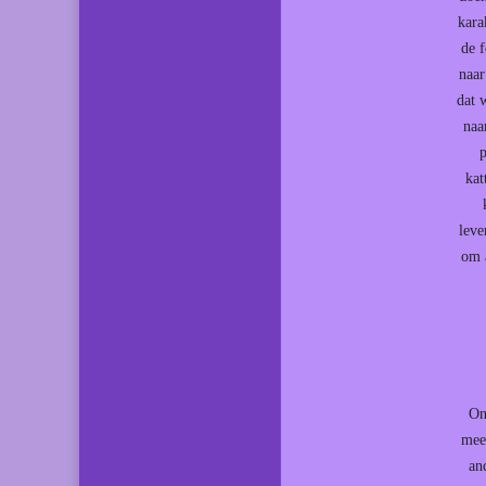
kara
de 
naar
dat 
naa
kat
leve
om 
On
mee
an