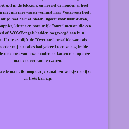
 het spil in de fokkerij, en hoewel de honden al heel
n met mij mee waren verhuist naar Veelerveen heeft
 altijd met hart er nieren ingezet voor haar dieren,
uppies, kittens en natuurlijk ”onze” mensen die een
ed of WOWBengals hadden toegevoegd aan hun
e. Uit trots blijft de ”Over ons” hetzelfde want als
oeder mij niet alles had geleerd toen ze nog leefde
de toekomst van onze honden en katten niet op deze
manier door kunnen zetten.
vrede mam, ik hoop dat je vanaf een wolkje toekijkt
en trots kan zijn