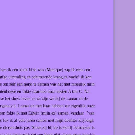
Toen ik een klein kind was (Monique) zag ik eens een
tige uitstraling en schitterende kraag en vacht! ik kon
as om zelf een hond te nemen was het niet moeilijk mijn
ntenhoeve en fokte daarmee onze nesten A t/m G. Na
we het show leven en zo zijn we bij de Lamar en de
rgana v.d. Lamar en met haar hebben we eigenlijk onze
jaren fokte ik met Edwin (mijn ex) samen, vandaar ‘’van
fok ik al vele jaren samen met mijn dochter Kayleigh
dieren thuis pas. Sinds zij bij de fokkerij betrokken is
ns is het belangrijk dat een hond niet alleen maar mooi is