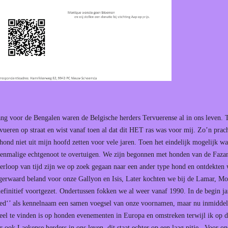
ng voor de Bengalen waren de Belgische herders Tervuerense al in ons leven. 
vueren op straat en wist vanaf toen al dat dit HET ras was voor mij. Zo’n prach
hond niet uit mijn hoofd zetten voor vele jaren. Toen het eindelijk mogelijk w
oenmalige echtgenoot te overtuigen. We zijn begonnen met honden van de Faza
erloop van tijd zijn we op zoek gegaan naar een ander type hond en ontdekten 
gerwaard beland voor onze Gallyon en Isis, Later kochten we bij de Lamar, Mo
 definitief voortgezet. Ondertussen fokken we al weer vanaf 1990. In de begin 
d‘’ als kennelnaam een samen voegsel van onze voornamen, maar nu inmiddels 
eel te vinden is op honden evenementen in Europa en omstreken terwijl ik op de 
er ook Laekense herders in ons leven, dit staat echter op een laag pitje.. Voor o