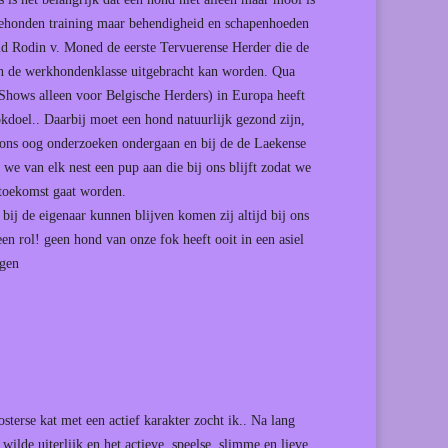
tiehonden training maar behendigheid en schapenhoeden
ld Rodin v. Moned de eerste Tervuerense Herder die de
n de werkhondenklasse uitgebracht kan worden. Qua
 (Shows alleen voor Belgische Herders) in Europa heeft
kdoel.. Daarbij moet een hond natuurlijk gezond zijn,
n ons oog onderzoeken ondergaan en bij de de Laekense
e van elk nest een pup aan die bij ons blijft zodat we
 toekomst gaat worden.
ij de eigenaar kunnen blijven komen zij altijd bij ons
en rol! geen hond van onze fok heeft ooit in een asiel
ggen
terse kat met een actief karakter zocht ik.. Na lang
ilde uiterlijk en het actieve, speelse, slimme en lieve