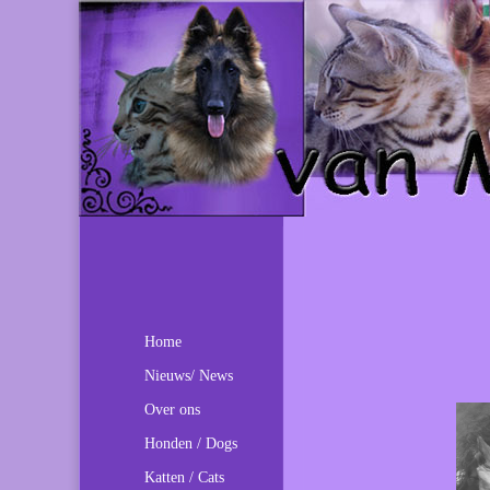
Home
Nieuws/ News
Over ons
Honden / Dogs
Katten / Cats