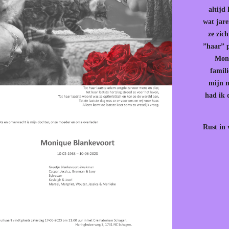
altijd
wat jare
ze zich
”haar” p
Mon
famili
mijn m
had ik 
Rust in 