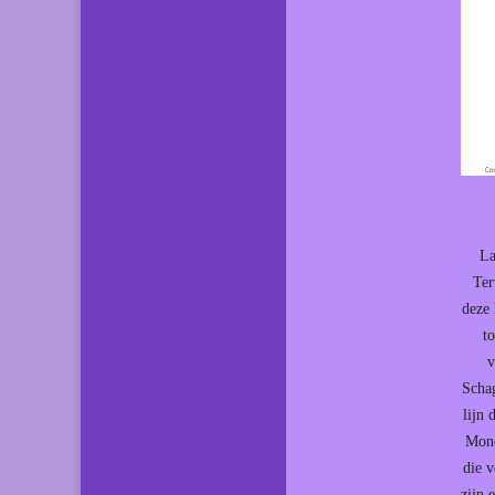
La
Ter
deze 
t
v
Scha
lijn
Mone
die v
zijn 