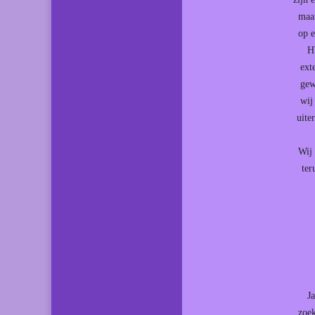
maar
op e
H
ext
gew
wij
uite
Wij 
ter
J
zoek