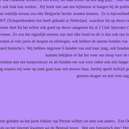
 ook leuk kan werken.. Hij hoeft niet aan een bijtmouw te hangen bij de poli
en redelijk niveau zou elke Belgische herder moeten kunnen.. Zo is bijvoorbee
WT (Schapenhoeden) test heeft gehaald in Nederland, waardoor hij op shows i
erieur doet hij het echter ook goed op shows aangezien hij al 2 Club Speciales
onnen. Zo zou het eigenlijk moeten zijn met elke hond en dit is dan ook ons fo
 testen al vele jaren de heupen en ellebogen, ook hebben de meeste honden va
raard hartecho’s. Wij hebben ongeveer 6 honden van oud naar jong, ook houden w
kunnen bekijken of dat het weer een hoop voor de
werken met een koopcontract en als honden om wat voor reden ook niet langer b
ug waarna wij weer op zoek gaan naar een nieuwe baas..hierbij speelt leeftijd ge
gezeten mogen we met trots ze
aren geleden na het jaren fokken van Perzen wilden we eens wat anders.. Een Oos
en op het internet kwamen we de Bengaal tegen.. Wat een fantastisch dier! Het w