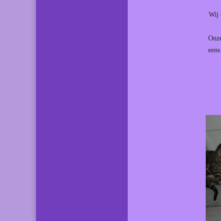
Wij 
Onze
eens