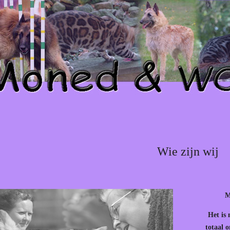
Wie zijn wij
M
Het is 
totaal 