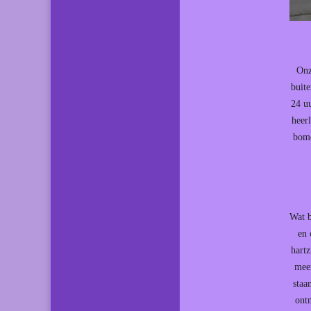
Onz
buite
24 u
heer
bome
Wat b
en 
hart
meer
staa
ont