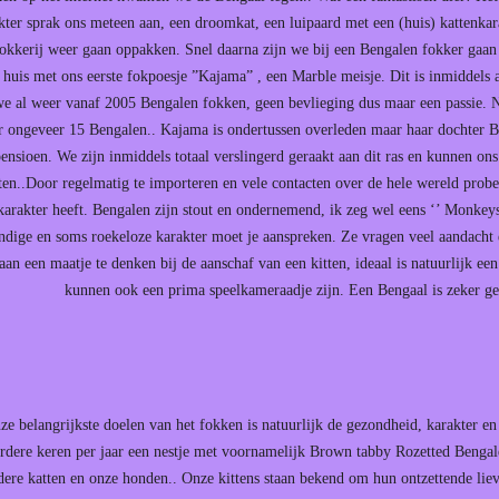
kter sprak ons meteen aan, een droomkat, een luipaard met een (huis) kattenk
fokkerij weer gaan oppakken. Snel daarna zijn we bij een Bengalen fokker gaan
 huis met ons eerste fokpoesje ”Kajama” , een Marble meisje. Dit is inmiddels
we al weer vanaf 2005 Bengalen fokken, geen bevlieging dus maar een passie. N
r ongeveer 15 Bengalen.. Kajama is ondertussen overleden maar haar dochter Bra
pensioen. We zijn inmiddels totaal verslingerd geraakt aan dit ras en kunnen on
ten..Door regelmatig te importeren en vele contacten over de hele wereld pro
karakter heeft. Bengalen zijn stout en ondernemend, ik zeg wel eens ‘’ Monkeys 
ndige en soms roekeloze karakter moet je aanspreken. Ze vragen veel aandacht
aan een maatje te denken bij de aanschaf van een kitten, ideaal is natuurlijk e
kunnen ook een prima speelkameraadje zijn. Een Bengaal is zeker gee
ze belangrijkste doelen van het fokken is natuurlijk de gezondheid, karakter en
rdere keren per jaar een nestje met voornamelijk Brown tabby Rozetted Bengale
dere katten en onze honden.. Onze kittens staan bekend om hun ontzettende liev