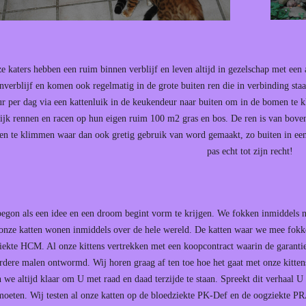
e katers hebben een ruim binnen verblijf en leven altijd in gezelschap met een 
nverblijf en komen ook regelmatig in de grote buiten ren die in verbinding staat
ur per dag via een kattenluik in de keukendeur naar buiten om in de bomen te k
lijk rennen en racen op hun eigen ruim 100 m2 gras en bos. De ren is van bove
n te klimmen waar dan ook gretig gebruik van word gemaakt, zo buiten in een
pas echt tot zijn recht!
egon als een idee en een droom begint vorm te krijgen. We fokken inmiddel
onze katten wonen inmiddels over de hele wereld. De katten waar we mee fokken 
ziekte HCM. Al onze kittens vertrekken met een koopcontract waarin de garanties
dere malen ontwormd. Wij horen graag af ten toe hoe het gaat met onze kittens
n we altijd klaar om U met raad en daad terzijde te staan. Spreekt dit verhaal 
moeten. Wij testen al onze katten op de bloedziekte PK-Def en de oogziekte PRA