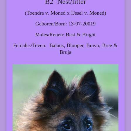
B2- Nest/litter
(Toendra v. Moned x IJssel v. Moned)
Geboren/Born: 13-07-20019
Males/Reuen: Best & Bright
Females/Teven: Balans, Blooper, Bravo, Bree &
Bruja