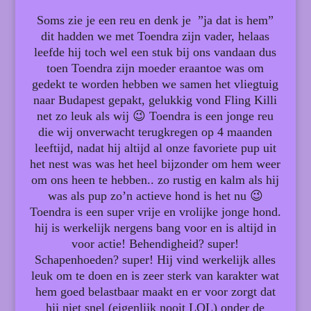
Soms zie je een reu en denk je ”ja dat is hem”
dit hadden we met Toendra zijn vader, helaas
leefde hij toch wel een stuk bij ons vandaan dus
toen Toendra zijn moeder eraantoe was om
gedekt te worden hebben we samen het vliegtuig
naar Budapest gepakt, gelukkig vond Fling Killi
net zo leuk als wij 😉 Toendra is een jonge reu
die wij onverwacht terugkregen op 4 maanden
leeftijd, nadat hij altijd al onze favoriete pup uit
het nest was was het heel bijzonder om hem weer
om ons heen te hebben.. zo rustig en kalm als hij
was als pup zo’n actieve hond is het nu 😉
Toendra is een super vrije en vrolijke jonge hond.
hij is werkelijk nergens bang voor en is altijd in
voor actie! Behendigheid? super!
Schapenhoeden? super! Hij vind werkelijk alles
leuk om te doen en is zeer sterk van karakter wat
hem goed belastbaar maakt en er voor zorgt dat
hij niet snel (eigenlijk nooit LOL) onder de