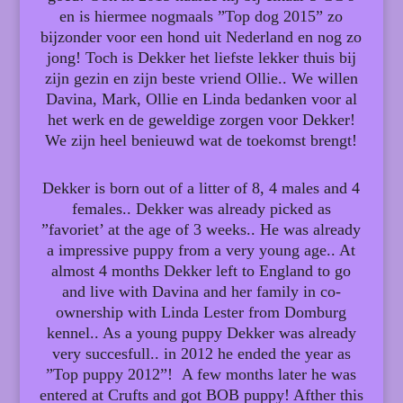
en is hiermee nogmaals ”Top dog 2015” zo
bijzonder voor een hond uit Nederland en nog zo
jong! Toch is Dekker het liefste lekker thuis bij
zijn gezin en zijn beste vriend Ollie.. We willen
Davina, Mark, Ollie en Linda bedanken voor al
het werk en de geweldige zorgen voor Dekker!
We zijn heel benieuwd wat de toekomst brengt!
Dekker is born out of a litter of 8, 4 males and 4
females.. Dekker was already picked as
”favoriet’ at the age of 3 weeks.. He was already
a impressive puppy from a very young age.. At
almost 4 months Dekker left to England to go
and live with Davina and her family in co-
ownership with Linda Lester from Domburg
kennel.. As a young puppy Dekker was already
very succesfull.. in 2012 he ended the year as
”Top puppy 2012”! A few months later he was
entered at Crufts and got BOB puppy! Afther this