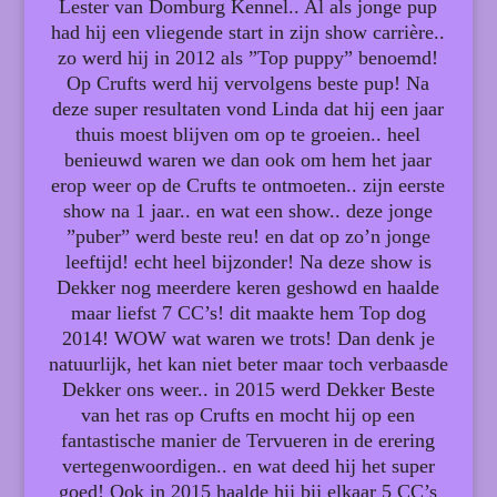
Lester van Domburg Kennel.. Al als jonge pup
had hij een vliegende start in zijn show carrière..
zo werd hij in 2012 als ”Top puppy” benoemd!
Op Crufts werd hij vervolgens beste pup! Na
deze super resultaten vond Linda dat hij een jaar
thuis moest blijven om op te groeien.. heel
benieuwd waren we dan ook om hem het jaar
erop weer op de Crufts te ontmoeten.. zijn eerste
show na 1 jaar.. en wat een show.. deze jonge
”puber” werd beste reu! en dat op zo’n jonge
leeftijd! echt heel bijzonder! Na deze show is
Dekker nog meerdere keren geshowd en haalde
maar liefst 7 CC’s! dit maakte hem Top dog
2014! WOW wat waren we trots! Dan denk je
natuurlijk, het kan niet beter maar toch verbaasde
Dekker ons weer.. in 2015 werd Dekker Beste
van het ras op Crufts en mocht hij op een
fantastische manier de Tervueren in de erering
vertegenwoordigen.. en wat deed hij het super
goed! Ook in 2015 haalde hij bij elkaar 5 CC’s